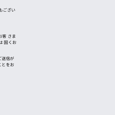
もござい
客 さま
 固くお
ご送信が
ことをお