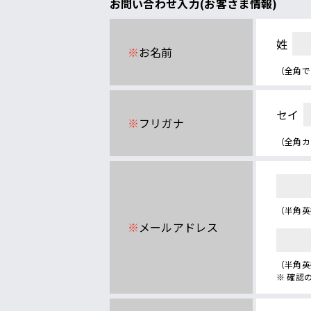
お問い合わせ入力(お客さま情報)
姓
※
お名前
（全角で
セイ
※
フリガナ
（全角カ
（半角英数
※
メールアドレス
（半角英
※ 確認