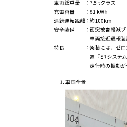
7.5 tクラス
車両総重量
81 kWh
充電容量
約100km
連続運転距離
衝突被害軽減ブ
安全装備
車両接近通報装
架装には、ゼロ
特長
置『ERシステ
走行時の振動が
車両全景