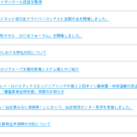
レイがハラール認証を取得
ロジネット協力会ドライバーコンテスト全国大会を開催しました。
「咲カセル ロジ女フォーラム」を開催しました。
号における弊社対応について
イロジグループ太陽光発電システム導入のご紹介
チレイ・ロジスティクスエンジニアリングの第２２回オゾン層保護・地球温暖化防
る「審査委員会特別賞」受賞のお知らせ
み！仙台港みなと探検隊！』において、仙台物流センター見学を実施しました。
災害発生予測時の対応について